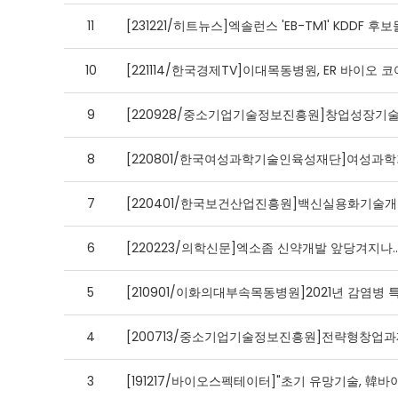
11
[231221/히트뉴스]엑솔런스 'EB-TM1' KDDF
10
[221114/한국경제TV]이대목동병원, ER 바이오
9
[220928/중소기업기술정보진흥원]창업성장기
8
[220801/한국여성과학기술인육성재단]여성과학
7
[220401/한국보건산업진흥원]백신실용화기술개
6
[220223/의학신문]엑소좀 신약개발 앞당겨지
5
[210901/이화의대부속목동병원]2021년 감염병
4
[200713/중소기업기술정보진흥원]전략형창업과
3
[191217/바이오스펙테이터]"초기 유망기술, 韓바