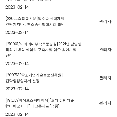
2023-02-14
[220223/의학신문]엑소좀 신약개발
관리자
앞당겨지나… 엑소좀산업협의회 출범
2023-02-14
[210901/이화의대부속목동병원]2021년 감염병
관리자
특화 개방형 실험실 구축사업 입주 참여기업
선정..
2023-02-14
[200713/중소기업기술정보진흥원]
관리자
전략형창업과제 선정
2023-02-14
[191217/바이오스펙테이터]"초기 유망기술,
관리자
韓바이오 미래" 테크콘서트 '성황'
2023-02-14